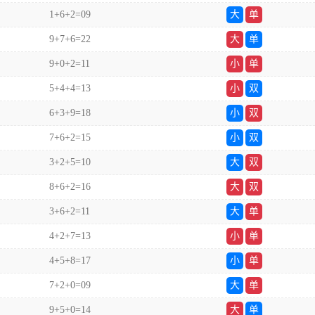
1+6+2=09
大
单
9+7+6=22
大
单
9+0+2=11
小
单
5+4+4=13
小
双
6+3+9=18
小
双
7+6+2=15
小
双
3+2+5=10
大
双
8+6+2=16
大
双
3+6+2=11
大
单
4+2+7=13
小
单
4+5+8=17
小
单
7+2+0=09
大
单
9+5+0=14
大
单