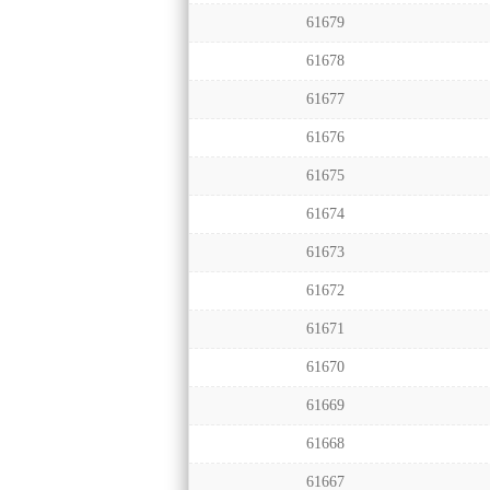
61679
61678
61677
61676
61675
61674
61673
61672
61671
61670
61669
61668
61667