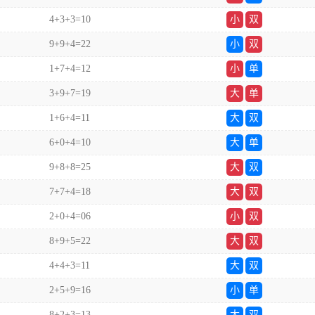
4+3+3=10
小
双
9+9+4=22
小
双
1+7+4=12
小
单
3+9+7=19
大
单
1+6+4=11
大
双
6+0+4=10
大
单
9+8+8=25
大
双
7+7+4=18
大
双
2+0+4=06
小
双
8+9+5=22
大
双
4+4+3=11
大
双
2+5+9=16
小
单
8+2+3=13
大
双