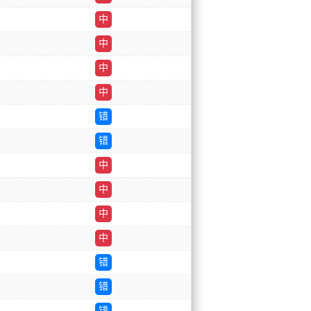
中
中
中
中
错
错
中
中
中
中
错
错
错