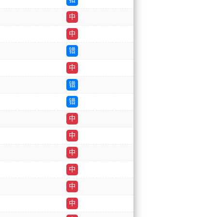
中
中
错
中
错
错
中
中
中
中
中
中