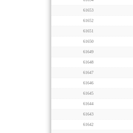
61653
61652
61651
61650
61649
61648
61647
61646
61645
61644
61643
61642