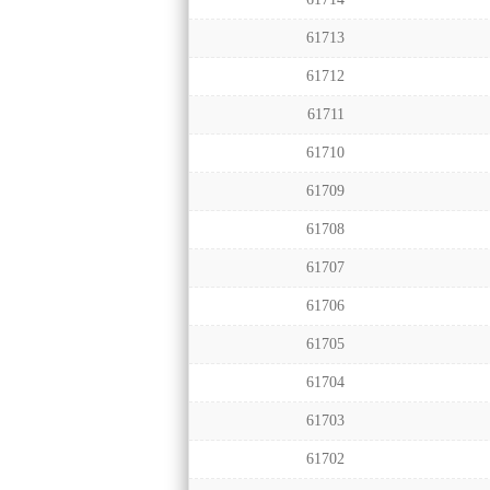
61713
61712
61711
61710
61709
61708
61707
61706
61705
61704
61703
61702