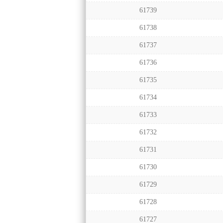
61739
61738
61737
61736
61735
61734
61733
61732
61731
61730
61729
61728
61727