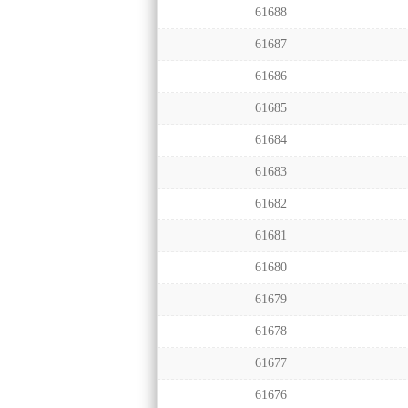
61688
61687
61686
61685
61684
61683
61682
61681
61680
61679
61678
61677
61676