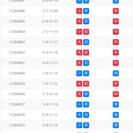
115044967
8+0+6=14
小
单
错
115044966
2+1+5=08
小
单
中
115044965
6+8+9=23
大
双
中
115044964
2+1+7=10
小
双
中
115044963
7+9+7=23
大
双
中
115044962
9+4+5=18
大
双
中
115044961
4+6+5=15
大
双
中
115044960
5+6+5=16
小
单
错
115044959
7+8+7=22
大
双
中
115044958
5+3+6=14
大
单
中
115044957
3+8+7=18
小
单
错
115044956
0+9+2=11
大
双
错
115044955
4+8+2=14
小
单
错