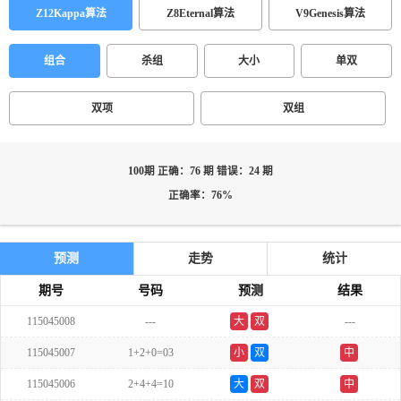
Z12Kappa算法
Z8Eternal算法
V9Genesis算法
组合
杀组
大小
单双
双项
双组
100期 正确：76 期 错误：24 期
正确率：76%
预测
走势
统计
期号
号码
预测
结果
115045008
---
大
双
---
115045007
1+2+0=03
小
双
中
115045006
2+4+4=10
大
双
中