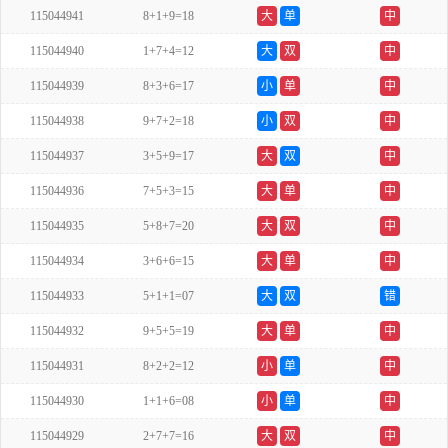
115044941
8+1+9=18
大
单
中
115044940
1+7+4=12
大
双
中
115044939
8+3+6=17
小
单
中
115044938
9+7+2=18
小
双
中
115044937
3+5+9=17
大
双
中
115044936
7+5+3=15
大
单
中
115044935
5+8+7=20
大
双
中
115044934
3+6+6=15
大
单
中
115044933
5+1+1=07
大
双
错
115044932
9+5+5=19
大
单
中
115044931
8+2+2=12
小
单
中
115044930
1+1+6=08
小
单
中
115044929
2+7+7=16
大
双
中