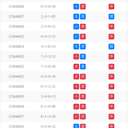
115044928
8+3+9=20
小
双
中
115044927
2+2+1=05
大
双
错
115044926
2+5+8=15
小
单
中
115044925
9+4+2=15
小
单
中
115044924
4+1+8=13
大
双
错
115044923
7+2+3=12
小
单
中
115044922
7+1+8=16
大
单
中
115044921
4+3+9=16
大
双
中
115044920
9+1+2=12
小
双
中
115044919
5+0+8=13
小
单
中
115044918
8+1+0=09
小
单
中
115044917
6+1+3=10
小
双
中
115044916
4+2+6=12
大
双
中