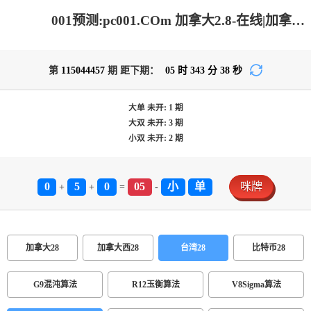
001预测:pc001.COm 加拿大2.8-在线|加拿大pc2.8预测-在线预测|加拿大2.8在线预测|加拿大2.8在线|PC结果查询_专注研究在线_加拿大2.8 PC查询结果预测走势_官方数据!
第
115044457
期 距下期：
05
时
343
分
38
秒
大单
未开:
1
期
大双
未开:
3
期
小双
未开:
2
期
0
5
0
05
小
单
咪牌
+
+
=
-
加拿大28
加拿大西28
台湾28
比特币28
G9混沌算法
R12玉衡算法
V8Sigma算法