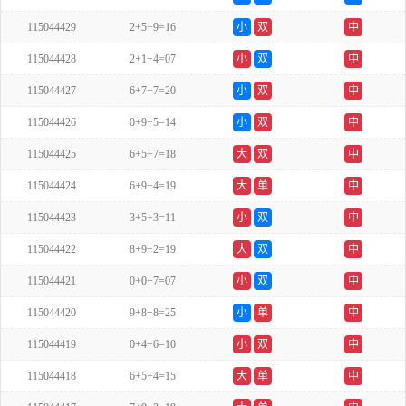
115044429
2+5+9=16
小
双
中
115044428
2+1+4=07
小
双
中
115044427
6+7+7=20
小
双
中
115044426
0+9+5=14
小
双
中
115044425
6+5+7=18
大
双
中
115044424
6+9+4=19
大
单
中
115044423
3+5+3=11
小
双
中
115044422
8+9+2=19
大
双
中
115044421
0+0+7=07
小
双
中
115044420
9+8+8=25
小
单
中
115044419
0+4+6=10
小
双
中
115044418
6+5+4=15
大
单
中