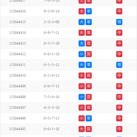
115044417
7+9+3=19
大
单
中
115044416
9+5+0=14
大
单
中
115044415
2+3+3=08
大
单
错
115044414
6+8+7=21
大
单
中
115044413
0+3+7=10
大
双
中
115044412
9+6+1=16
小
双
中
115044411
6+1+5=12
大
单
错
115044410
6+2+4=12
小
双
中
115044409
4+0+7=11
小
单
中
115044408
7+5+4=16
小
双
中
115044407
4+3+3=10
小
双
中
115044406
0+5+7=12
小
单
中
115044405
9+6+1=16
大
双
中