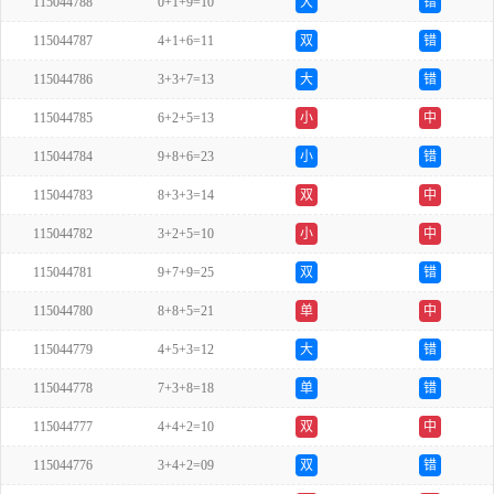
115044788
0+1+9=10
大
错
115044787
4+1+6=11
双
错
115044786
3+3+7=13
大
错
115044785
6+2+5=13
小
中
115044784
9+8+6=23
小
错
115044783
8+3+3=14
双
中
115044782
3+2+5=10
小
中
115044781
9+7+9=25
双
错
115044780
8+8+5=21
单
中
115044779
4+5+3=12
大
错
115044778
7+3+8=18
单
错
115044777
4+4+2=10
双
中
115044776
3+4+2=09
双
错