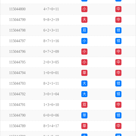
115044800
4+7+0=11
小
中
115044799
9+8+2=19
大
中
115044798
6+2+3=11
双
错
115044797
8+7+1=16
小
错
115044796
0+7+2=09
小
中
115044795
2+0+3=05
小
中
115044794
1+0+0=01
单
中
115044793
8+2+1=11
大
错
115044792
3+0+1=04
大
错
115044791
1+3+6=10
双
中
115044790
6+0+0=06
单
错
115044789
8+5+4=17
单
中