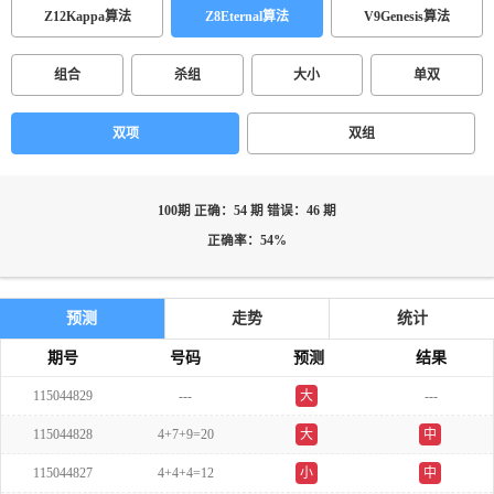
Z12Kappa算法
Z8Eternal算法
V9Genesis算法
组合
杀组
大小
单双
双项
双组
100期 正确：54 期 错误：46 期
正确率：54%
预测
走势
统计
期号
号码
预测
结果
115044829
---
大
---
115044828
4+7+9=20
大
中
115044827
4+4+4=12
小
中