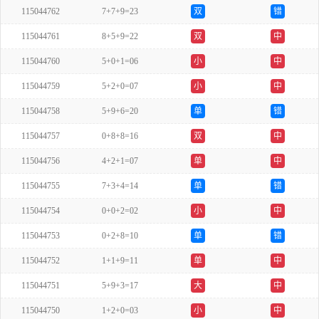
115044762
7+7+9=23
双
错
115044761
8+5+9=22
双
中
115044760
5+0+1=06
小
中
115044759
5+2+0=07
小
中
115044758
5+9+6=20
单
错
115044757
0+8+8=16
双
中
115044756
4+2+1=07
单
中
115044755
7+3+4=14
单
错
115044754
0+0+2=02
小
中
115044753
0+2+8=10
单
错
115044752
1+1+9=11
单
中
115044751
5+9+3=17
大
中
115044750
1+2+0=03
小
中