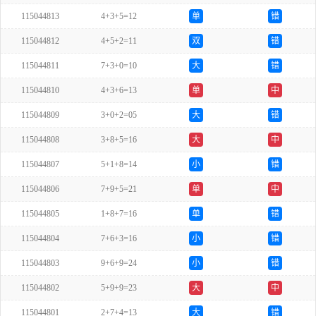
115044813
4+3+5=12
单
错
115044812
4+5+2=11
双
错
115044811
7+3+0=10
大
错
115044810
4+3+6=13
单
中
115044809
3+0+2=05
大
错
115044808
3+8+5=16
大
中
115044807
5+1+8=14
小
错
115044806
7+9+5=21
单
中
115044805
1+8+7=16
单
错
115044804
7+6+3=16
小
错
115044803
9+6+9=24
小
错
115044802
5+9+9=23
大
中
115044801
2+7+4=13
大
错