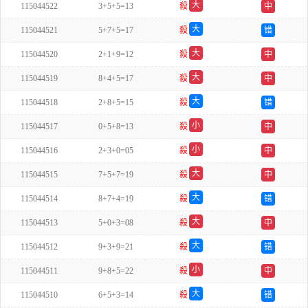
大
115044522
3+5+5=13
殺
中
双
大
115044521
5+7+5=17
殺
错
单
大
115044520
2+1+9=12
殺
中
单
大
115044519
8+4+5=17
殺
中
双
大
115044518
2+8+5=15
殺
错
单
小
115044517
0+5+8=13
殺
中
双
小
115044516
2+3+0=05
殺
中
双
大
115044515
7+5+7=19
殺
中
双
大
115044514
8+7+4=19
殺
错
单
大
115044513
5+0+3=08
殺
中
双
大
115044512
9+3+9=21
殺
错
单
小
115044511
9+8+5=22
殺
中
双
大
115044510
6+5+3=14
殺
错
双