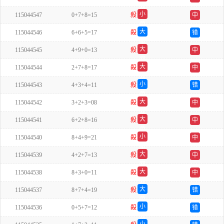
双
小
115044547
0+7+8=15
殺
中
单
大
115044546
6+6+5=17
殺
错
单
大
115044545
4+9+0=13
殺
中
双
大
115044544
2+7+8=17
殺
中
双
小
115044543
4+3+4=11
殺
错
单
大
115044542
3+2+3=08
殺
中
双
大
115044541
6+2+8=16
殺
中
单
小
115044540
8+4+9=21
殺
中
单
大
115044539
4+2+7=13
殺
中
双
大
115044538
8+3+0=11
殺
中
双
大
115044537
8+7+4=19
殺
错
单
小
115044536
0+5+7=12
殺
错
双