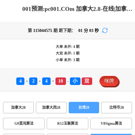
001预测:pc001.COm 加拿大2.8-在线|加拿大pc2.8预测-在线预测|加拿大2.8在线预测|加拿大2.8在线|PC结果查询_专注研究在线_加拿大2.8 PC查询结果预测走势_官方数据!
第
115044575
期 距下期：
01
分
03
秒
大单
未开:
4
期
大双
未开:
1
期
小单
未开:
3
期
4
2
4
10
小
双
咪牌
+
+
=
-
加拿大28
加拿大西28
台湾28
比特币28
G9混沌算法
R12玉衡算法
V8Sigma算法