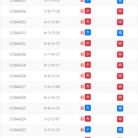
小
115044535
1+7+3=11
殺
错
单
小
115044534
5+8+7=20
殺
中
双
大
115044533
4+1+2=07
殺
中
双
大
115044532
8+3+5=16
殺
错
双
小
115044531
6+6+5=17
殺
中
双
小
115044530
1+7+9=17
殺
中
单
小
115044529
9+2+6=17
殺
中
双
大
115044528
4+8+3=15
殺
中
双
大
115044527
1+4+1=06
殺
中
单
大
115044526
0+2+9=11
殺
中
双
大
115044525
8+6+1=15
殺
错
单
大
115044524
3+2+2=07
殺
中
双
小
115044523
5+5+3=13
殺
错
单