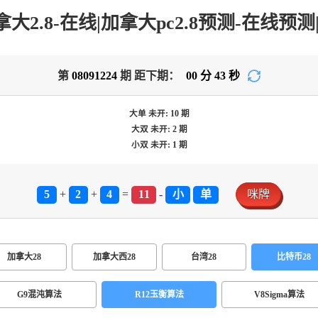
第
08091224
期 距下期：
00
分
43
秒
大单
未开:
10
期
大双
未开:
2
期
小双
未开:
1
期
5
+
2
+
4
=
11
-
小
单
咪牌
加拿大28
加拿大西28
台湾28
比特币28
G9混沌算法
R12玉衡算法
V8Sigma算法