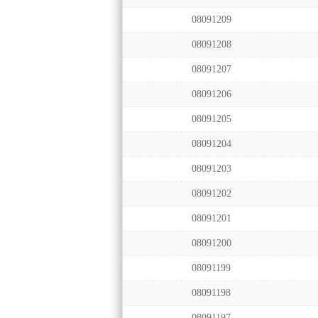
08091209
08091208
08091207
08091206
08091205
08091204
08091203
08091202
08091201
08091200
08091199
08091198
08091197