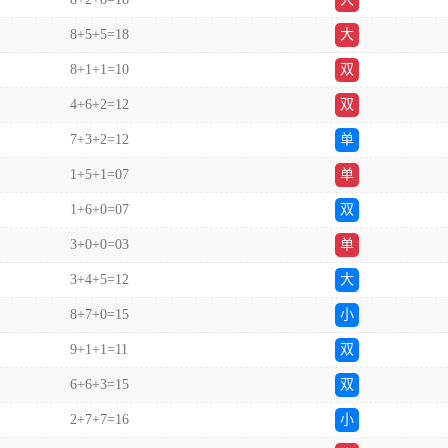
8+5+5=18
大
8+1+1=10
双
4+6+2=12
双
7+3+2=12
单
1+5+1=07
单
1+6+0=07
双
3+0+0=03
单
3+4+5=12
大
8+7+0=15
小
9+1+1=11
双
6+6+3=15
双
2+7+7=16
小