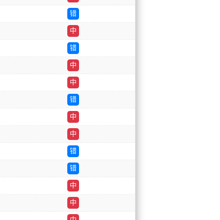
错
中
错
中
中
错
中
中
错
错
中
中
中