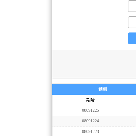
预测
期号
08091225
08091224
08091223