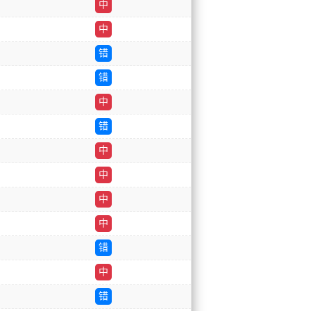
中
中
错
错
中
错
中
中
中
中
错
中
错