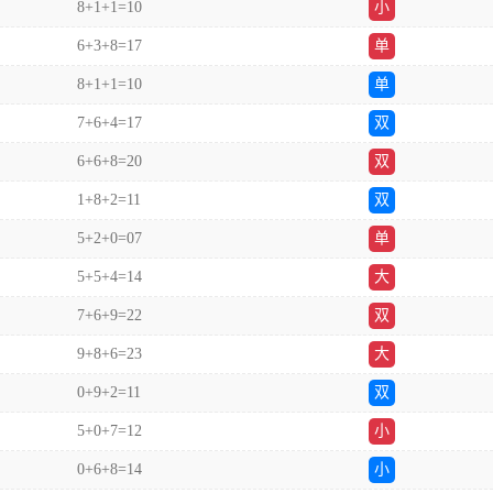
8+1+1=10
小
6+3+8=17
单
8+1+1=10
单
7+6+4=17
双
6+6+8=20
双
1+8+2=11
双
5+2+0=07
单
5+5+4=14
大
7+6+9=22
双
9+8+6=23
大
0+9+2=11
双
5+0+7=12
小
0+6+8=14
小