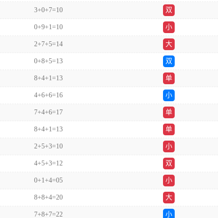
3+0+7=10
双
0+9+1=10
小
2+7+5=14
大
0+8+5=13
双
8+4+1=13
单
4+6+6=16
小
7+4+6=17
单
8+4+1=13
单
2+5+3=10
小
4+5+3=12
双
0+1+4=05
小
8+8+4=20
大
7+8+7=22
小