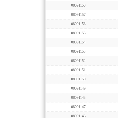
08091158
08091157
08091156
08091155
08091154
08091153
08091152
08091151
08091150
08091149
08091148
08091147
08091146