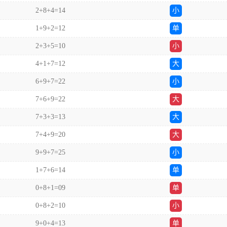
2+8+4=14
小
1+9+2=12
单
2+3+5=10
小
4+1+7=12
大
6+9+7=22
小
7+6+9=22
大
7+3+3=13
大
7+4+9=20
大
9+9+7=25
小
1+7+6=14
单
0+8+1=09
单
0+8+2=10
小
9+0+4=13
单