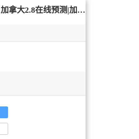
001预测:pc001.COm 加拿大2.8-在线|加拿大pc2.8预测-在线预测|加拿大2.8在线预测|加拿大2.8在线|PC结果查询_专注研究在线_加拿大2.8 PC查询结果预测走势_官方数据!