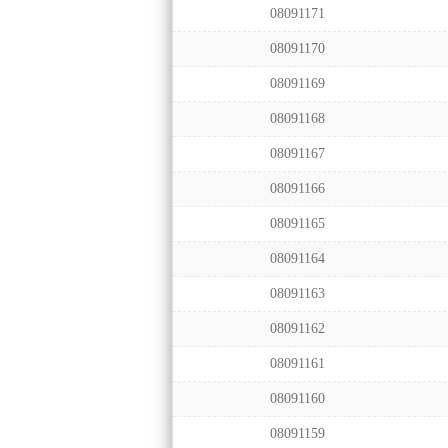
08091171
08091170
08091169
08091168
08091167
08091166
08091165
08091164
08091163
08091162
08091161
08091160
08091159