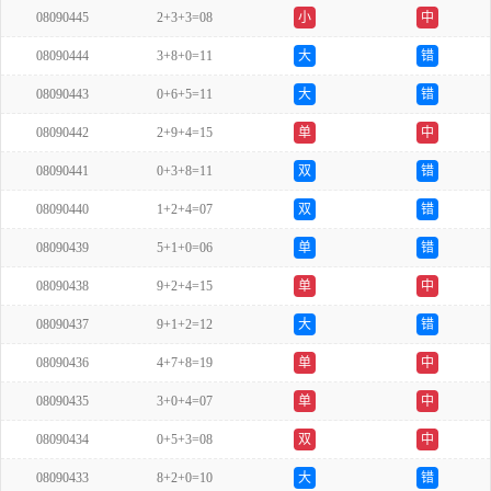
08090445
2+3+3=08
小
中
08090444
3+8+0=11
大
错
08090443
0+6+5=11
大
错
08090442
2+9+4=15
单
中
08090441
0+3+8=11
双
错
08090440
1+2+4=07
双
错
08090439
5+1+0=06
单
错
08090438
9+2+4=15
单
中
08090437
9+1+2=12
大
错
08090436
4+7+8=19
单
中
08090435
3+0+4=07
单
中
08090434
0+5+3=08
双
中
08090433
8+2+0=10
大
错