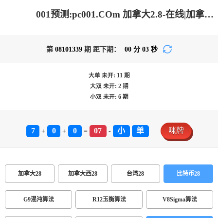
001预测:pc001.COm 加拿大2.8-在线|加拿大pc2.8预测-在线预测|加拿大2.8在线预测|加拿大2.8在线|PC结果查询_专注研究在线_加拿大2.8 PC查询结果预测走势_官方数据!
第
08101339
期 距下期：
00
分
03
秒
大单
未开:
11
期
大双
未开:
2
期
小双
未开:
6
期
7
0
0
07
小
单
咪牌
+
+
=
-
加拿大28
加拿大西28
台湾28
比特币28
G9混沌算法
R12玉衡算法
V8Sigma算法