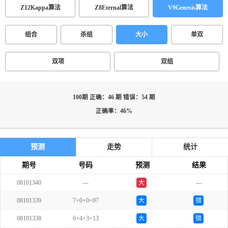
Z12Kappa算法
Z8Eternal算法
V9Genesis算法
组合
杀组
大小
单双
双项
双组
100期 正确：46 期 错误：54 期
正确率：46%
预测
走势
统计
期号
号码
预测
结果
08101340
---
大
---
单
08101339
7+0+0=07
大
错
08101338
6+4+3=13
大
错