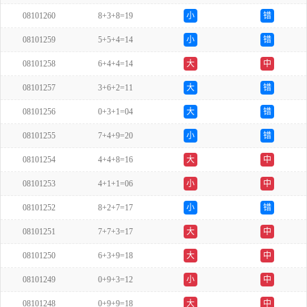
08101260
8+3+8=19
小
错
08101259
5+5+4=14
小
错
08101258
6+4+4=14
大
中
08101257
3+6+2=11
大
错
08101256
0+3+1=04
大
错
08101255
7+4+9=20
小
错
08101254
4+4+8=16
大
中
08101253
4+1+1=06
小
中
08101252
8+2+7=17
小
错
08101251
7+7+3=17
大
中
08101250
6+3+9=18
大
中
08101249
0+9+3=12
小
中
08101248
0+9+9=18
大
中