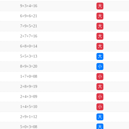
9+3+4=16
大
6+9+6=21
大
7+9+5=21
大
2+7+7=16
大
6+8+0=14
大
5+5+3=13
大
8+9+3=20
小
1+7+0=08
小
2+8+9=19
大
2+4+3=09
小
1+4+5=10
小
2+9+1=12
大
5+0+3=08
大