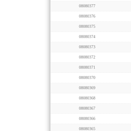
08080377
08080376
08080375
08080374
08080373
08080372
08080371
08080370
08080369
08080368
08080367
08080366
08080365