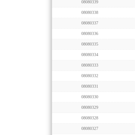
08080339
08080338
08080337
08080336
08080335
08080334
08080333
08080332
08080331
08080330
08080329
08080328
08080327