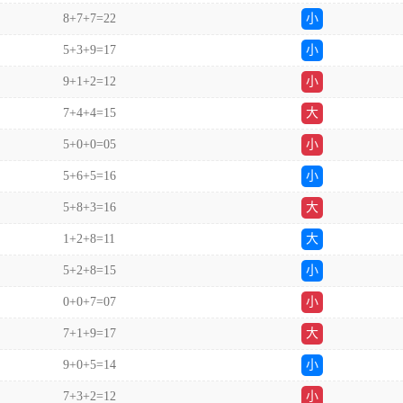
8+7+7=22
小
5+3+9=17
小
9+1+2=12
小
7+4+4=15
大
5+0+0=05
小
5+6+5=16
小
5+8+3=16
大
1+2+8=11
大
5+2+8=15
小
0+0+7=07
小
7+1+9=17
大
9+0+5=14
小
7+3+2=12
小