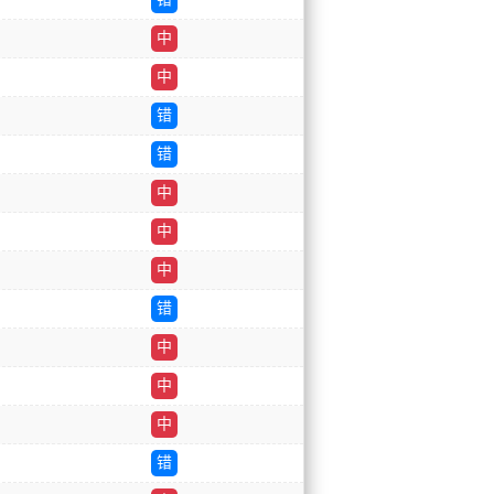
中
中
错
错
中
中
中
错
中
中
中
错