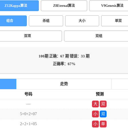
Z12Kappa算法
Z8Eternal算法
V9Genesis算法
组合
杀组
大小
单双
双项
双组
100期 正确：67 期 错误：33 期
正确率：67%
走势
号码
预测
---
大
双
5+0+2=07
小
双
2+2+1=05
小
单