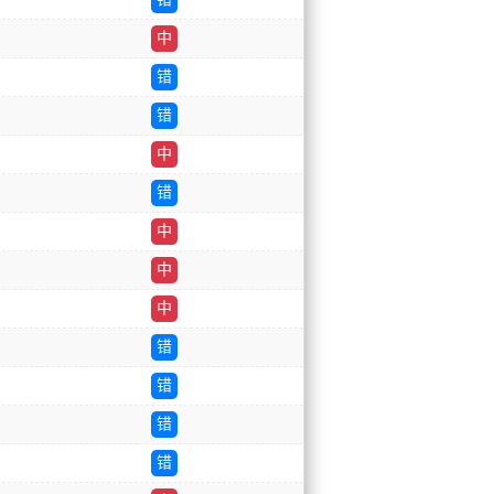
中
错
错
中
错
中
中
中
错
错
错
错