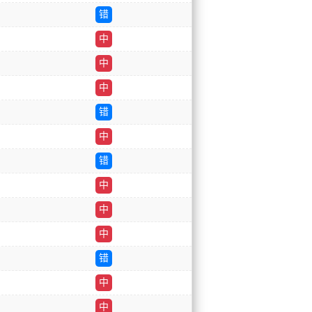
错
中
中
中
错
中
错
中
中
中
错
中
中