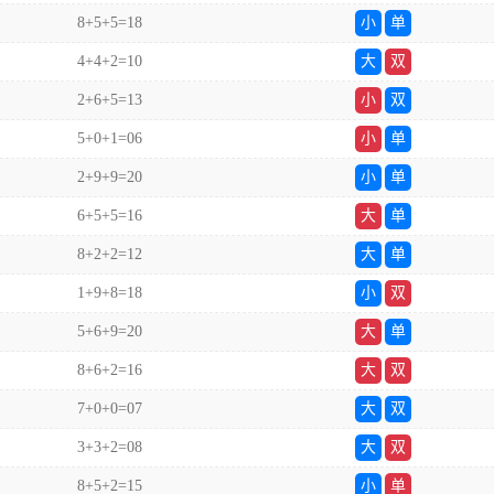
8+5+5=18
小
单
4+4+2=10
大
双
2+6+5=13
小
双
5+0+1=06
小
单
2+9+9=20
小
单
6+5+5=16
大
单
8+2+2=12
大
单
1+9+8=18
小
双
5+6+9=20
大
单
8+6+2=16
大
双
7+0+0=07
大
双
3+3+2=08
大
双
8+5+2=15
小
单