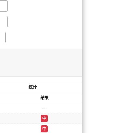
统计
结果
---
中
中