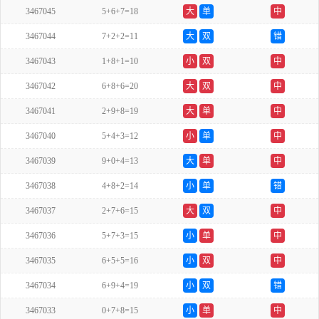
3467045
5+6+7=18
大
单
中
3467044
7+2+2=11
大
双
错
3467043
1+8+1=10
小
双
中
3467042
6+8+6=20
大
双
中
3467041
2+9+8=19
大
单
中
3467040
5+4+3=12
小
单
中
3467039
9+0+4=13
大
单
中
3467038
4+8+2=14
小
单
错
3467037
2+7+6=15
大
双
中
3467036
5+7+3=15
小
单
中
3467035
6+5+5=16
小
双
中
3467034
6+9+4=19
小
双
错
3467033
0+7+8=15
小
单
中