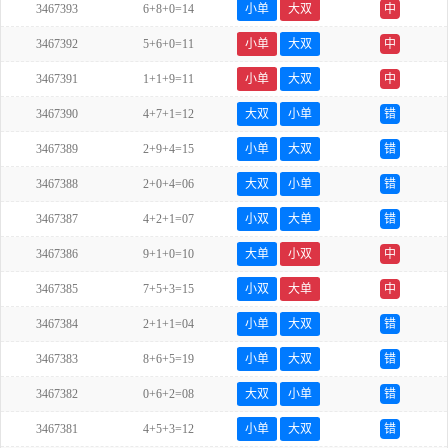
3467393
6+8+0=14
小单
大双
中
3467392
5+6+0=11
小单
大双
中
3467391
1+1+9=11
小单
大双
中
3467390
4+7+1=12
大双
小单
错
3467389
2+9+4=15
小单
大双
错
3467388
2+0+4=06
大双
小单
错
3467387
4+2+1=07
小双
大单
错
3467386
9+1+0=10
大单
小双
中
3467385
7+5+3=15
小双
大单
中
3467384
2+1+1=04
小单
大双
错
3467383
8+6+5=19
小单
大双
错
3467382
0+6+2=08
大双
小单
错
3467381
4+5+3=12
小单
大双
错