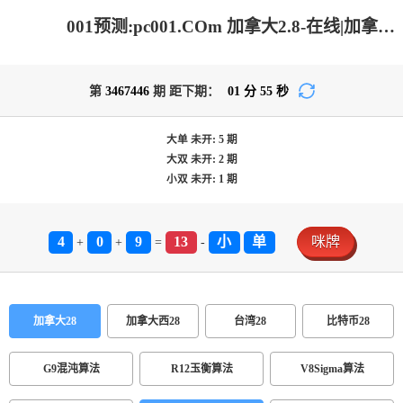
001预测:pc001.COm 加拿大2.8-在线|加拿大pc2.8预测-在线预测|加拿大2.8在线预测|加拿大2.8在线|PC结果查询_专注研究在线_加拿大2.8 PC查询结果预测走势_官方数据!
第
3467446
期 距下期：
01
分
55
秒
大单
未开:
5
期
大双
未开:
2
期
小双
未开:
1
期
4
0
9
13
小
单
咪牌
+
+
=
-
加拿大28
加拿大西28
台湾28
比特币28
G9混沌算法
R12玉衡算法
V8Sigma算法