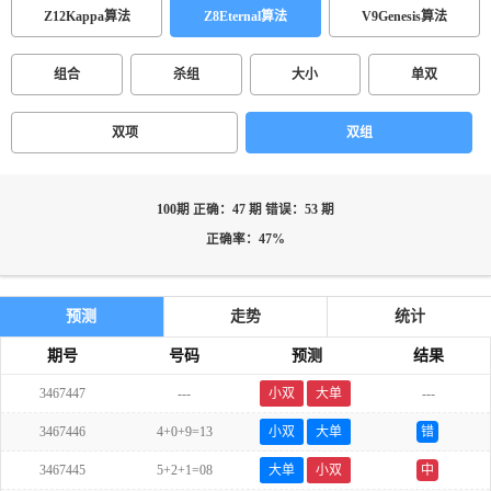
Z12Kappa算法
Z8Eternal算法
V9Genesis算法
组合
杀组
大小
单双
双项
双组
100期 正确：47 期 错误：53 期
正确率：47%
预测
走势
统计
期号
号码
预测
结果
3467447
---
小双
大单
---
3467446
4+0+9=13
小双
大单
错
3467445
5+2+1=08
大单
小双
中