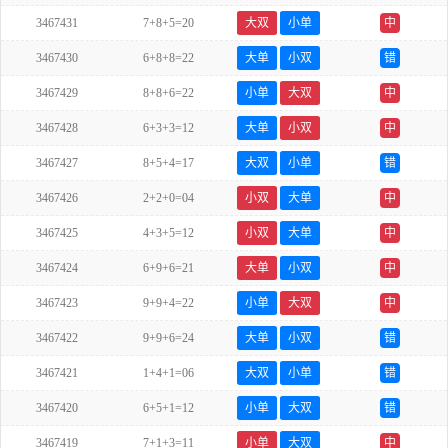
3467431
7+8+5=20
大双
小单
中
3467430
6+8+8=22
大单
小双
错
3467429
8+8+6=22
小单
大双
中
3467428
6+3+3=12
大单
小双
中
3467427
8+5+4=17
大双
小单
错
3467426
2+2+0=04
小双
大单
中
3467425
4+3+5=12
小双
大单
中
3467424
6+9+6=21
大单
小双
中
3467423
9+9+4=22
小单
大双
中
3467422
9+9+6=24
大单
小双
错
3467421
1+4+1=06
大双
小单
错
3467420
6+5+1=12
小单
大双
错
3467419
7+1+3=11
小单
大双
中