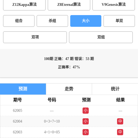
Z12Kappa算法
Z8Eternal算法
V9Genesis算法
组合
杀组
大小
单双
双项
双组
100期 正确：47 期 错误：53 期
正确率：47%
预测
走势
统计
期号
号码
预测
结果
62005
---
小
---
单
62004
0+3+7=10
小
中
62003
4+1+0=05
小
中