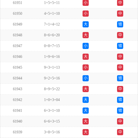
61951
1+5+5=11
小
中
61950
4+5+1=10
小
中
61949
7+1+4=12
大
错
61948
8+6+6=20
大
中
61947
0+8+7=15
小
错
61946
1+9+6=16
大
中
61945
9+3+1=13
小
中
61944
9+2+5=16
小
错
61943
8+9+5=22
大
中
61942
1+0+3=04
大
错
61941
6+3+1=10
大
错
61940
6+6+3=15
大
中
61939
3+8+5=16
大
中