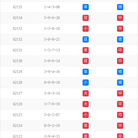
62135
1+4+3=08
单
错
62134
5+9+6=20
双
中
62133
1+3+6=10
小
中
62132
5+8+8=21
双
错
62131
1+5+7=13
单
中
62130
5+9+0=14
双
中
62129
3+9+4=16
单
错
62128
0+9+9=18
小
错
62127
3+8+3=14
大
中
62126
3+7+9=19
大
中
62125
5+0+2=07
小
中
62124
8+9+2=19
单
中
62123
2+9+4=15
单
中