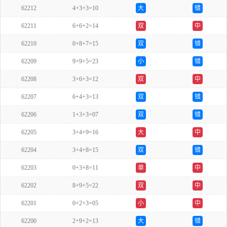
62212
4+3+3=10
大
错
62211
6+6+2=14
双
中
62210
0+8+7=15
双
错
62209
9+9+5=23
小
错
62208
3+6+3=12
双
中
62207
6+4+3=13
双
错
62206
1+3+3=07
双
错
62205
3+4+9=16
大
中
62204
3+4+8=15
双
错
62203
0+3+8=11
单
中
62202
8+9+5=22
双
中
62201
0+2+3=05
小
中
62200
2+9+2=13
大
错