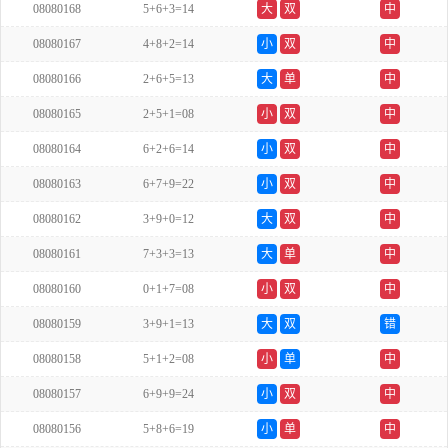
08080168
5+6+3=14
大
双
中
08080167
4+8+2=14
小
双
中
08080166
2+6+5=13
大
单
中
08080165
2+5+1=08
小
双
中
08080164
6+2+6=14
小
双
中
08080163
6+7+9=22
小
双
中
08080162
3+9+0=12
大
双
中
08080161
7+3+3=13
大
单
中
08080160
0+1+7=08
小
双
中
08080159
3+9+1=13
大
双
错
08080158
5+1+2=08
小
单
中
08080157
6+9+9=24
小
双
中
08080156
5+8+6=19
小
单
中