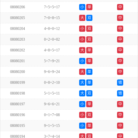
08080206
7+5+5=17
小
单
中
08080205
7+0+8=15
大
双
中
08080204
4+8+0=12
小
双
中
08080203
0+2+0=02
小
双
中
08080202
4+8+5=17
大
单
中
08080201
5+7+9=21
小
单
中
08080200
9+6+9=24
大
单
中
08080199
0+8+2=10
大
单
错
08080198
5+1+5=11
大
双
错
08080197
9+6+6=21
小
单
中
08080196
0+1+7=08
小
双
中
08080195
9+1+5=15
小
单
中
08080194
3+7+4=14
大
双
中