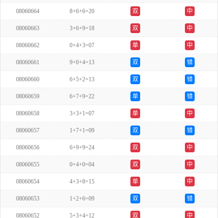
08060664
8+6+6=20
双
中
08060663
3+6+9=18
双
中
08060662
0+4+3=07
单
中
08060661
9+0+4=13
双
错
08060660
6+5+2=13
双
错
08060659
6+7+9=22
单
错
08060658
3+3+1=07
单
中
08060657
1+7+1=09
双
错
08060656
6+9+9=24
双
中
08060655
0+4+0=04
双
中
08060654
4+3+8=15
单
中
08060653
1+2+6=09
双
错
08060652
5+3+4=12
双
中