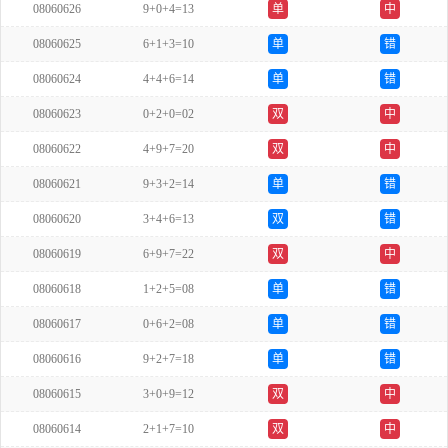
08060626
9+0+4=13
单
中
08060625
6+1+3=10
单
错
08060624
4+4+6=14
单
错
08060623
0+2+0=02
双
中
08060622
4+9+7=20
双
中
08060621
9+3+2=14
单
错
08060620
3+4+6=13
双
错
08060619
6+9+7=22
双
中
08060618
1+2+5=08
单
错
08060617
0+6+2=08
单
错
08060616
9+2+7=18
单
错
08060615
3+0+9=12
双
中
08060614
2+1+7=10
双
中