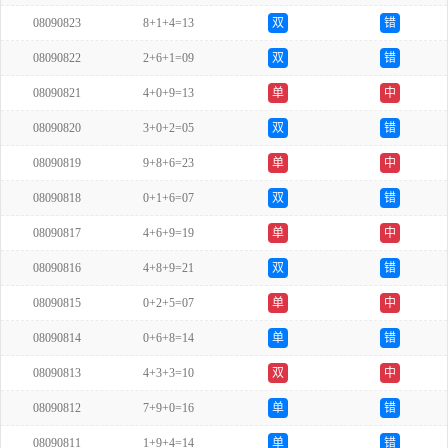
08090823
8+1+4=13
双
错
08090822
2+6+1=09
双
错
08090821
4+0+9=13
单
中
08090820
3+0+2=05
双
错
08090819
9+8+6=23
单
中
08090818
0+1+6=07
双
错
08090817
4+6+9=19
单
中
08090816
4+8+9=21
双
错
08090815
0+2+5=07
单
中
08090814
0+6+8=14
单
错
08090813
4+3+3=10
双
中
08090812
7+9+0=16
单
错
08090811
1+9+4=14
单
错