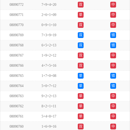
08090772
7+9+4=20
双
中
08090771
2+6+1=09
单
中
08090770
0+9+1=10
双
中
08090769
7+3+9=19
双
错
08090768
6+5+2=13
双
错
08090767
1+9+2=12
双
中
08090766
4+7+5=16
双
中
08090765
1+7+0=08
单
错
08090764
5+0+7=12
单
错
08090763
9+2+2=13
单
中
08090762
8+2+1=11
单
中
08090761
5+4+8=17
单
中
08090760
1+6+9=16
双
中