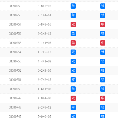
08090759
3+8+5=16
单
错
08090758
9+1+4=14
单
错
08090757
0+8+8=16
双
中
08090756
6+3+3=12
单
错
08090755
3+1+1=05
单
中
08090754
1+7+5=13
双
错
08090753
4+4+1=09
双
错
08090752
0+2+3=05
双
错
08090751
6+7+2=15
双
错
08090750
1+6+1=08
单
错
08090749
4+0+4=08
双
中
08090748
2+2+8=12
单
错
08090747
5+0+0=05
双
错