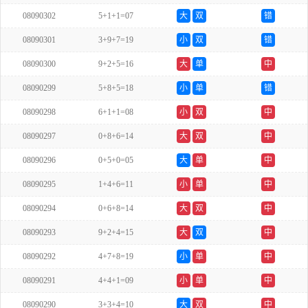
08090302
5+1+1=07
大
双
错
08090301
3+9+7=19
小
双
错
08090300
9+2+5=16
大
单
中
08090299
5+8+5=18
小
单
错
08090298
6+1+1=08
小
双
中
08090297
0+8+6=14
大
双
中
08090296
0+5+0=05
大
单
中
08090295
1+4+6=11
小
单
中
08090294
0+6+8=14
大
双
中
08090293
9+2+4=15
大
双
中
08090292
4+7+8=19
小
单
中
08090291
4+4+1=09
小
单
中
08090290
3+3+4=10
大
双
中